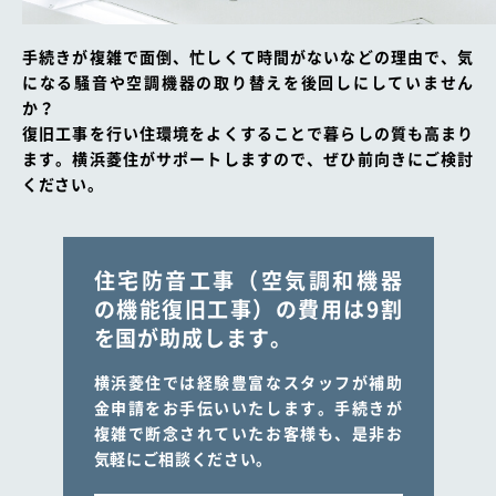
よくある質問
採用情報
手続きが複雑で面倒、忙しくて時間がないなどの理由で、
気
になる騒音や空調機器の取り替えを後回しにしていません
0120-25-6345
か？
復旧工事を行い住環境をよくすることで暮らしの質も高まり
電話受付／平日9：00〜17：30
ます。
横浜菱住がサポートしますので、ぜひ前向きにご検討
ください。
お問い合わせ
工務店・
お見積り依頼
設計事務所様へ
住宅防音工事（空気調和機器
の機能復旧工事）の
費用は9割
を国が助成します。
横浜菱住では経験豊富なスタッフが補助
金申請をお手伝いいたします。
手続きが
複雑で断念されていたお客様も、是非お
気軽にご相談ください。