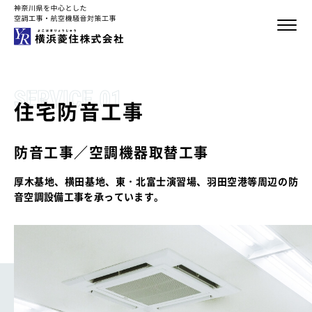
トップ
SERVICE.01
住宅防音工事
横浜菱住について
防音工事／空調機器取替工事
サービスラインナップ
厚木基地、横田基地、東・北富士演習場、羽田空港等周辺の防
— 住宅防音工事（防音工事／空調機器取替工事）
音空調設備工事を承っています。
— 空調設備（販売・取付け・修理）
— 設備リフォーム＆オール電化
ニュース&ブログ
会社情報
協力会社様募集