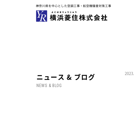
トップ
横浜菱住について
2023
ニュース & ブログ
NEWS & BLOG
サービスラインナップ
— 住宅防音工事（防音工事／空調機器
— 空調設備（販売・取付け・修理）
— 設備リフォーム＆オール電化