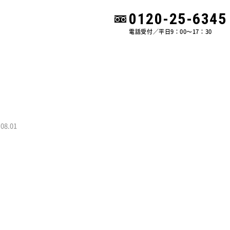
0120-25-6345
電話受付／平日9：00〜17：30
ニュース&ブログ
会社情報
よくある質問
.08.01
0120-25-
電話受付／平日9：00〜17：30
取替工事）
お問い合わせ
お見積り依頼